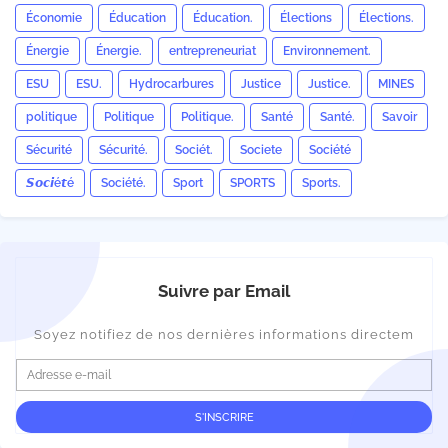
Économie
Éducation
Éducation.
Élections
Élections.
Énergie
Énergie.
entrepreneuriat
Environnement.
ESU
ESU.
Hydrocarbures
Justice
Justice.
MINES
politique
Politique
Politique.
Santé
Santé.
Savoir
Sécurité
Sécurité.
Sociét.
Societe
Société
𝙎𝙤𝙘𝙞é𝙩é
Société.
Sport
SPORTS
Sports.
Suivre par Email
Soyez notifiez de nos dernières informations directem