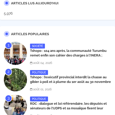
ARTICLES LUS AUJOURD'HUI
5,976
ARTICLES POPULAIRES
SOCIÉTÉ
Tshopo : 104 ans après, la communauté Turumbu
remet enfin son cahier des charges à l'INERA ;
découvrez les projets structurants proposés
août 04, 2026
POLITIQUE
Tshopo : l’exécutif provincial interdit la chasse au
gibier à poil et à plume du 1er août au 30 novembre
2026
août 01, 2026
POLITIQUE
RDC : dialogue et loi référendaire, les députés et
sénateurs de l’UDPS et sa mosaïque fixent leur
position dans une déclaration lue par Patrick