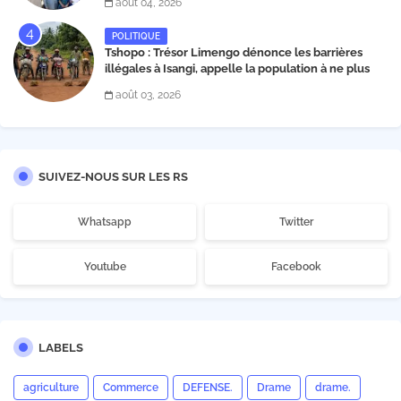
août 04, 2026
Matata
POLITIQUE
Tshopo : Trésor Limengo dénonce les barrières
illégales à Isangi, appelle la population à ne plus
payer les taxes illégales et interpelle les autorités
août 03, 2026
SUIVEZ-NOUS SUR LES RS
Whatsapp
Twitter
Youtube
Facebook
LABELS
agriculture
Commerce
DEFENSE.
Drame
drame.