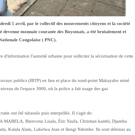
edi 5 avril, par le collectif des mouvements citoyens et la société
urité devenue monnaie courante des Boyomais, a été brutalement et
 Nationale Congolaise ( PNC).
re d'information l'autorité urbaine pour solliciter la sécurisation de cette
s travaux publics (IBTP) en lieu et place du rond-point Makayabo miné
 niveau de l'espace 3000, où la police a fait usage des gaz
tie ont été tabassés puis interpellés. Il s'agit de:
A MABELA, Bienvenu Lisala, Éric Yaufa, Christian kambi, Djamba
da, Kalala Alain, Lukelwa Jean et Ilengi Ndembe. Ils sont détenus au