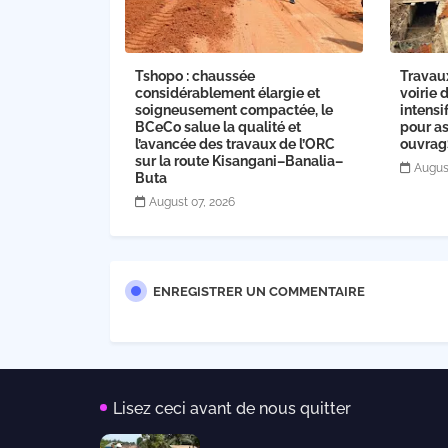
Tshopo : chaussée
Travau
considérablement élargie et
voirie 
soigneusement compactée, le
intensi
BCeCo salue la qualité et
pour as
l’avancée des travaux de l’ORC
ouvra
sur la route Kisangani–Banalia–
Augus
Buta
August 07, 2026
ENREGISTRER UN COMMENTAIRE
Lisez ceci avant de nous quitter