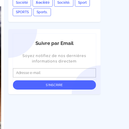
Société
𝙎𝙤𝙘𝙞é𝙩é
Société.
Sport
SPORTS
Sports.
Suivre par Email
Soyez notifiez de nos dernières
informations directem