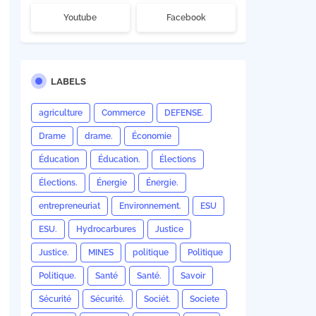
Youtube
Facebook
LABELS
agriculture
Commerce
DEFENSE.
Drame
drame.
Économie
Éducation
Éducation.
Élections
Élections.
Énergie
Énergie.
entrepreneuriat
Environnement.
ESU
ESU.
Hydrocarbures
Justice
Justice.
MINES
politique
Politique
Politique.
Santé
Santé.
Savoir
Sécurité
Sécurité.
Sociét.
Societe