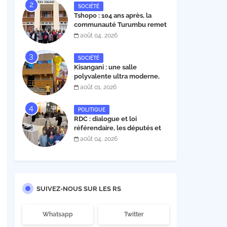
SOCIÉTÉ
Tshopo : 104 ans après, la
communauté Turumbu remet
enfin son cahier des charges à
août 04, 2026
l'INERA ; découvrez les projets
structurants proposés
SOCIÉTÉ
Kisangani : une salle
polyvalente ultra moderne,
construite par l'entrepreneur
août 01, 2026
Fabrice Tambwe, inaugurée
dans la commune de Kabondo
POLITIQUE
RDC : dialogue et loi
référendaire, les députés et
sénateurs de l’UDPS et sa
août 04, 2026
mosaïque fixent leur position
dans une déclaration lue par
Patrick Matata
SUIVEZ-NOUS SUR LES RS
Whatsapp
Twitter