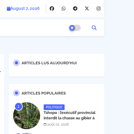
August 7, 2026
ARTICLES LUS AUJOURD'HUI
r
ARTICLES POPULAIRES
POLITIQUE
Tshopo : l’exécutif provincial
interdit la chasse au gibier à
poil et à plume du 1er août au
août 01, 2026
30 novembre 2026