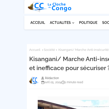
ACCEUIL
ACTUALITES
POLITIQUE
SOC
Accueil
Société
Kisangani/ Marche Anti-insécurité :
Kisangani/ Marche Anti-insé
et inefficace pour sécuriser 
Rédaction
avril 05, 2024
1 minute read