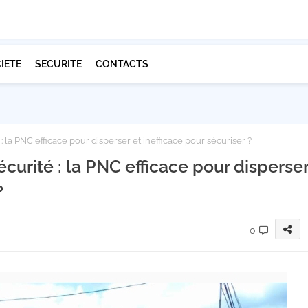
IETE
SECURITE
CONTACTS
 la PNC efficace pour disperser et inefficace pour sécuriser ?
curité : la PNC efficace pour disperse
?
0