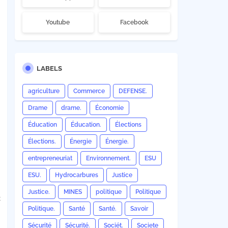
Youtube
Facebook
LABELS
agriculture
Commerce
DEFENSE.
Drame
drame.
Économie
Éducation
Éducation.
Élections
Élections.
Énergie
Énergie.
entrepreneuriat
Environnement.
ESU
ESU.
Hydrocarbures
Justice
Justice.
MINES
politique
Politique
t
Politique.
Santé
Santé.
Savoir
Sécurité
Sécurité.
Sociét.
Societe