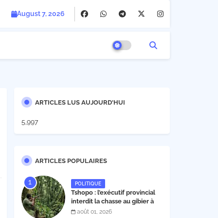
August 7, 2026
ARTICLES LUS AUJOURD'HUI
5,997
ARTICLES POPULAIRES
POLITIQUE
Tshopo : l’exécutif provincial
interdit la chasse au gibier à
poil et à plume du 1er août au
août 01, 2026