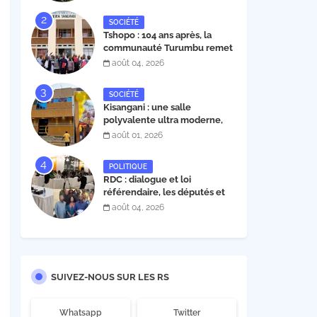
30 novembre 2026
SOCIÉTÉ
Tshopo : 104 ans après, la
communauté Turumbu remet
enfin son cahier des charges à
août 04, 2026
l'INERA ; découvrez les projets
structurants proposés
SOCIÉTÉ
Kisangani : une salle
polyvalente ultra moderne,
construite par l'entrepreneur
août 01, 2026
Fabrice Tambwe, inaugurée
dans la commune de Kabondo
POLITIQUE
RDC : dialogue et loi
référendaire, les députés et
sénateurs de l’UDPS et sa
août 04, 2026
mosaïque fixent leur position
dans une déclaration lue par
Patrick Matata
SUIVEZ-NOUS SUR LES RS
Whatsapp
Twitter