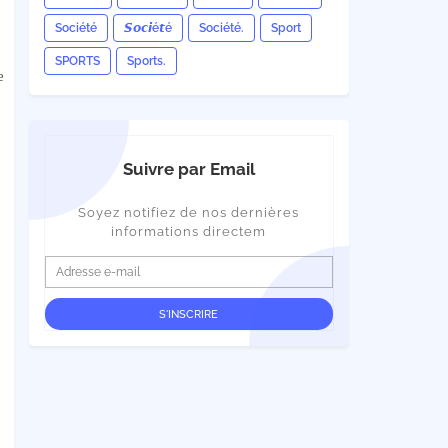
Société
𝙎𝙤𝙘𝙞é𝙩é
Société.
Sport
SPORTS
Sports.
e
Suivre par Email
Soyez notifiez de nos dernières
informations directem