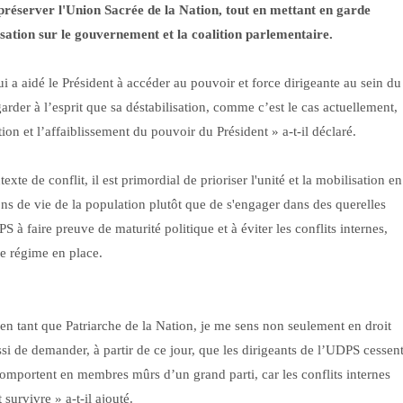
 préserver l'Union Sacrée de la Nation, tout en mettant en garde
isation sur le gouvernement et la coalition
parlementaire.
ui a aidé le Président à accéder au pouvoir et force dirigeante au sein du
arder à l’esprit que sa déstabilisation, comme c’est le cas actuellement,
ion et l’affaiblissement du pouvoir du Président » a-t-il déclaré.
te de conflit, il est primordial de prioriser l'unité et la mobilisation en
ions de vie de la population plutôt que de s'engager dans des querelles
 à faire preuve de maturité politique et à éviter les conflits internes,
le régime en place.
 en tant que Patriarche de la Nation, je me sens non seulement en droit
si de demander, à partir de ce jour, que les dirigeants de l’UDPS cessen
comportent en membres mûrs d’un grand parti, car les conflits internes
urvivre » a-t-il ajouté.