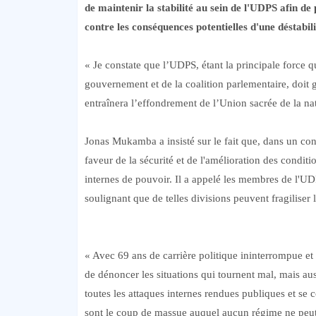
de maintenir la stabilité au sein de l'UDPS afin de
contre les conséquences potentielles d'une déstabil
« Je constate que l’UDPS, étant la principale force q
gouvernement et de la coalition parlementaire, doit g
entraînera l’effondrement de l’Union sacrée de la nat
Jonas Mukamba a insisté sur le fait que, dans un contex
faveur de la sécurité et de l'amélioration des condit
internes de pouvoir. Il a appelé les membres de l'UDPS
soulignant que de telles divisions peuvent fragiliser 
« Avec 69 ans de carrière politique ininterrompue et
de dénoncer les situations qui tournent mal, mais aus
toutes les attaques internes rendues publiques et se 
sont le coup de massue auquel aucun régime ne peut s