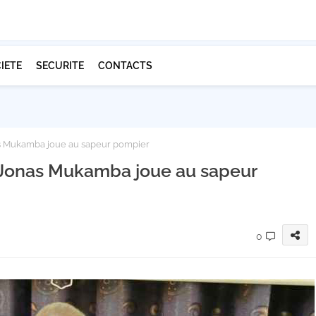
IETE
SECURITE
CONTACTS
nas Mukamba joue au sapeur pompier
r Jonas Mukamba joue au sapeur
0