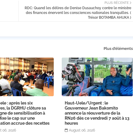
PLUS RÉCENTE
RDC: Quand les délires de Denise Dusauchoy contre le ministre
des finances énervent les consciences nationales tranquilles. (
Trésor BOTAMBA AHUKA )
Plus d'éléments
le : après les six
Haut-Uele/Urgent : le
ires, la DGRHU clôture sa
Gouverneur Jean Bakomito
ne de sensibilisation à
annonce la réouverture de la
 fixe le cap sur une
RN26 dès ce vendredi 7 août à 13
ation accrue des recettes
heures
t 06, 2026
August 06, 2026