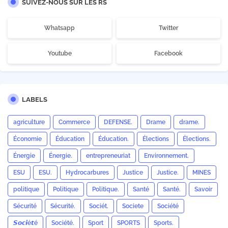
SUIVEZ-NOUS SUR LES RS
Whatsapp
Twitter
Youtube
Facebook
LABELS
agriculture
Commerce
DEFENSE.
Drame
drame.
Économie
Éducation
Éducation.
Élections
Élections.
Énergie
Énergie.
entrepreneuriat
Environnement.
ESU
ESU.
Hydrocarbures
Justice
Justice.
MINES
politique
Politique
Politique.
Santé
Santé.
Savoir
Sécurité
Sécurité.
Sociét.
Societe
Société
𝙎𝙤𝙘𝙞é𝙩é
Société.
Sport
SPORTS
Sports.