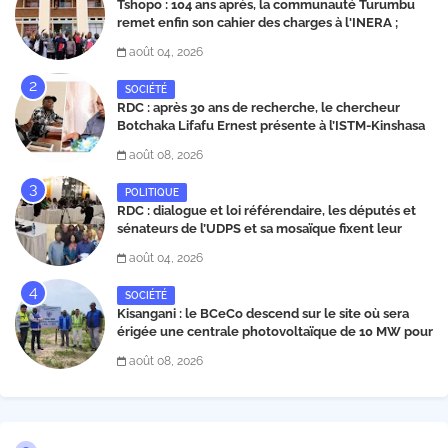
Tshopo : 104 ans après, la communauté Turumbu
remet enfin son cahier des charges à l'INERA ;
découvrez les projets structurants proposés
août 04, 2026
SOCIÉTÉ
RDC : après 30 ans de recherche, le chercheur
Botchaka Lifafu Ernest présente à l’ISTM-Kinshasa
une molécule contre le Sida et Ebola
août 08, 2026
POLITIQUE
RDC : dialogue et loi référendaire, les députés et
sénateurs de l’UDPS et sa mosaïque fixent leur
position dans une déclaration lue par Patrick
août 04, 2026
Matata
SOCIÉTÉ
Kisangani : le BCeCo descend sur le site où sera
érigée une centrale photovoltaïque de 10 MW pour
évaluer les espaces à acquérir
août 08, 2026