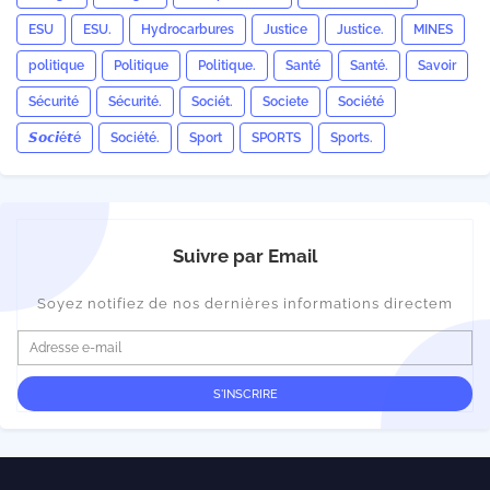
ESU
ESU.
Hydrocarbures
Justice
Justice.
MINES
politique
Politique
Politique.
Santé
Santé.
Savoir
Sécurité
Sécurité.
Sociét.
Societe
Société
𝙎𝙤𝙘𝙞é𝙩é
Société.
Sport
SPORTS
Sports.
Suivre par Email
Soyez notifiez de nos dernières informations directem