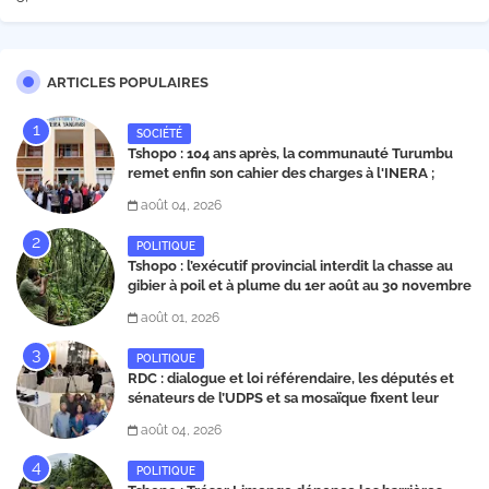
ARTICLES POPULAIRES
SOCIÉTÉ
Tshopo : 104 ans après, la communauté Turumbu
remet enfin son cahier des charges à l'INERA ;
découvrez les projets structurants proposés
août 04, 2026
POLITIQUE
Tshopo : l’exécutif provincial interdit la chasse au
gibier à poil et à plume du 1er août au 30 novembre
2026
août 01, 2026
POLITIQUE
RDC : dialogue et loi référendaire, les députés et
sénateurs de l’UDPS et sa mosaïque fixent leur
position dans une déclaration lue par Patrick
août 04, 2026
Matata
POLITIQUE