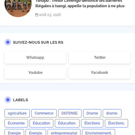
Tshopo : Trésor Limengo dénonce les barrières
illégales à Isangi, appelle la population à ne plus
payer les taxes illégales et interpelle les autorités
août 03, 2026
SUIVEZ-NOUS SUR LES RS
Whatsapp
Twitter
Youtube
Facebook
LABELS
agriculture
Commerce
DEFENSE.
Drame
drame.
Économie
Éducation
Éducation.
Élections
Élections.
Énergie
Énergie.
entrepreneuriat
Environnement.