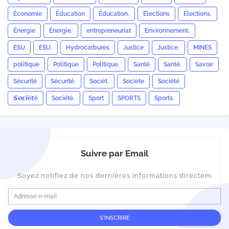
Économie
Éducation
Éducation.
Élections
Élections.
Énergie
Énergie.
entrepreneuriat
Environnement.
ESU
ESU.
Hydrocarbures
Justice
Justice.
MINES
politique
Politique
Politique.
Santé
Santé.
Savoir
Sécurité
Sécurité.
Sociét.
Societe
Société
𝙎𝙤𝙘𝙞é𝙩é
Société.
Sport
SPORTS
Sports.
Suivre par Email
Soyez notifiez de nos dernières informations directem