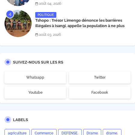
position dans une déclaration lue par Patrick
août 04, 2026
Matata
POLITIQUE
Tshopo : Trésor Limengo dénonce les barrières
illégales à Isangi, appelle la population à ne plus
payer les taxes illégales et interpelle les autorités
août 03, 2026
SUIVEZ-NOUS SUR LES RS
Whatsapp
Twitter
Youtube
Facebook
LABELS
agriculture
Commerce
DEFENSE.
Drame
drame.