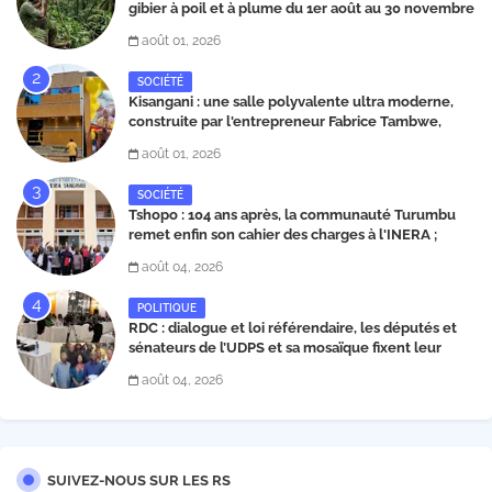
gibier à poil et à plume du 1er août au 30 novembre
2026
août 01, 2026
SOCIÉTÉ
Kisangani : une salle polyvalente ultra moderne,
construite par l'entrepreneur Fabrice Tambwe,
inaugurée dans la commune de Kabondo
août 01, 2026
SOCIÉTÉ
Tshopo : 104 ans après, la communauté Turumbu
remet enfin son cahier des charges à l'INERA ;
découvrez les projets structurants proposés
août 04, 2026
POLITIQUE
RDC : dialogue et loi référendaire, les députés et
sénateurs de l’UDPS et sa mosaïque fixent leur
position dans une déclaration lue par Patrick
août 04, 2026
Matata
SUIVEZ-NOUS SUR LES RS