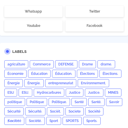
Whatsapp
Twitter
Youtube
Facebook
LABELS
agriculture
Commerce
DEFENSE.
Drame
drame.
Économie
Éducation
Éducation.
Élections
Élections.
Énergie
Énergie.
entrepreneuriat
Environnement.
ESU
ESU.
Hydrocarbures
Justice
Justice.
MINES
politique
Politique
Politique.
Santé
Santé.
Savoir
Sécurité
Sécurité.
Sociét.
Societe
Société
𝙎𝙤𝙘𝙞é𝙩é
Société.
Sport
SPORTS
Sports.