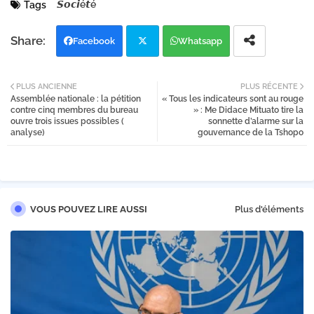
𝙎𝙤𝙘𝙞é𝙩é
Tags
Facebook
Whatsapp
Twi
PLUS ANCIENNE
PLUS RÉCENTE
Assemblée nationale : la pétition
« Tous les indicateurs sont au rouge
tter
contre cinq membres du bureau
» : Me Didace Mituato tire la
ouvre trois issues possibles (
sonnette d’alarme sur la
analyse)
gouvernance de la Tshopo
VOUS POUVEZ LIRE AUSSI
Plus d'éléments