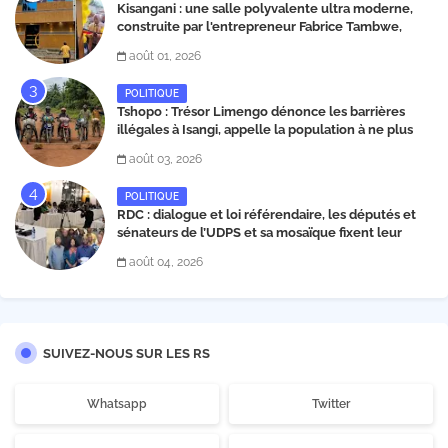
Kisangani : une salle polyvalente ultra moderne,
construite par l'entrepreneur Fabrice Tambwe,
inaugurée dans la commune de Kabondo
août 01, 2026
POLITIQUE
Tshopo : Trésor Limengo dénonce les barrières
illégales à Isangi, appelle la population à ne plus
payer les taxes illégales et interpelle les autorités
août 03, 2026
POLITIQUE
RDC : dialogue et loi référendaire, les députés et
sénateurs de l’UDPS et sa mosaïque fixent leur
position dans une déclaration lue par Patrick
août 04, 2026
Matata
SUIVEZ-NOUS SUR LES RS
Whatsapp
Twitter