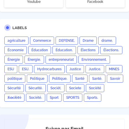
Youtube
Facebook
LABELS
agriculture
Commerce
DEFENSE.
Drame
drame.
Économie
Éducation
Éducation.
Élections
Élections.
Énergie
Énergie.
entrepreneuriat
Environnement.
ESU
ESU.
Hydrocarbures
Justice
Justice.
MINES
politique
Politique
Politique.
Santé
Santé.
Savoir
Sécurité
Sécurité.
Sociét.
Societe
Société
𝙎𝙤𝙘𝙞é𝙩é
Société.
Sport
SPORTS
Sports.
Suivre par Email