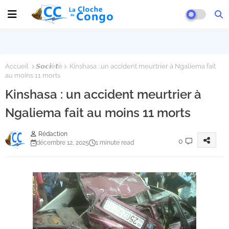
Accueil
𝙎𝙤𝙘𝙞é𝙩é
Kinshasa : un accident meurtrier à Ngaliema fait
au moins 11 morts
Kinshasa : un accident meurtrier à
Ngaliema fait au moins 11 morts
Rédaction
0
décembre 12, 2025
1 minute read