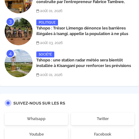
construite par l'entrepreneur Fabrice Tambwe,
inaugurée dans la commune de Kabondo
août 01, 2026
POLITIQUE
Tshopo : Trésor Limengo dénonce les barrières
illégales à Isangi, appelle la population à ne plus
payer les taxes illégales et interpelle les autorités
août 03, 2026
SOCIÉTÉ
Tshopo : une station radar météo sera bientôt
installée à Kisangani pour renforcer les prévisions
climatiques et la sécurité aérienne
août 01, 2026
SUIVEZ-NOUS SUR LES RS
Whatsapp
Twitter
Youtube
Facebook