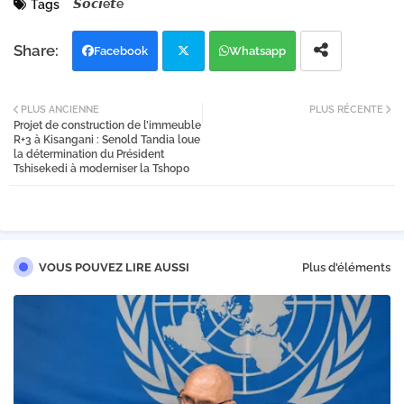
𝙎𝙤𝙘𝙞é𝙩é
Tags
Facebook
Whatsapp
Twi
PLUS ANCIENNE
PLUS RÉCENTE
Projet de construction de l’immeuble
tter
R+3 à Kisangani : Senold Tandia loue
la détermination du Président
Tshisekedi à moderniser la Tshopo
VOUS POUVEZ LIRE AUSSI
Plus d'éléments