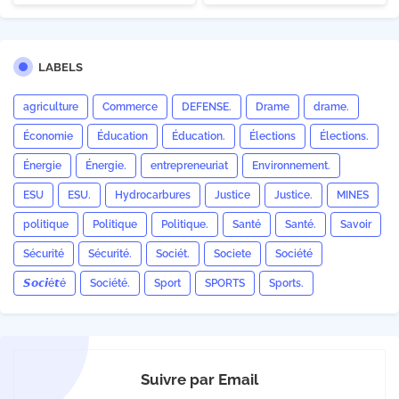
LABELS
agriculture
Commerce
DEFENSE.
Drame
drame.
Économie
Éducation
Éducation.
Élections
Élections.
Énergie
Énergie.
entrepreneuriat
Environnement.
ESU
ESU.
Hydrocarbures
Justice
Justice.
MINES
politique
Politique
Politique.
Santé
Santé.
Savoir
Sécurité
Sécurité.
Sociét.
Societe
Société
𝙎𝙤𝙘𝙞é𝙩é
Société.
Sport
SPORTS
Sports.
Suivre par Email