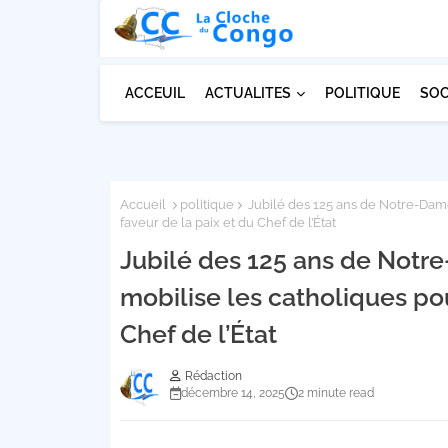
ACCEUIL
ACTUALITES
POLITIQUE
SOC
Accueil
politique
Jubilé des 125 ans de Notre-Dame 
faveur de la paix et du Chef de l’État
Jubilé des 125 ans de Notr
mobilise les catholiques pou
Chef de l’État
Rédaction
décembre 14, 2025
2 minute read