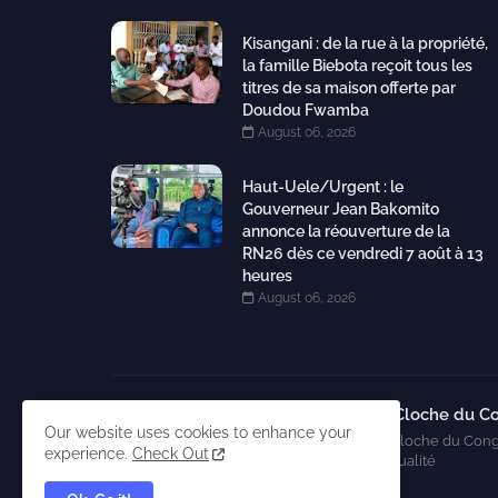
Kisangani : de la rue à la propriété,
la famille Biebota reçoit tous les
titres de sa maison offerte par
Doudou Fwamba
August 06, 2026
Haut-Uele/Urgent : le
Gouverneur Jean Bakomito
annonce la réouverture de la
RN26 dès ce vendredi 7 août à 13
heures
August 06, 2026
La Cloche du C
Our website uses cookies to enhance your
La Cloche du Cong
experience.
Check Out
l'actualité