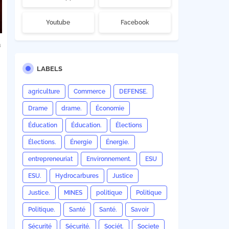
Youtube
Facebook
n
LABELS
agriculture
Commerce
DEFENSE.
Drame
drame.
Économie
Éducation
Éducation.
Élections
Élections.
Énergie
Énergie.
,
entrepreneuriat
Environnement.
ESU
ESU.
Hydrocarbures
Justice
Justice.
MINES
politique
Politique
Politique.
Santé
Santé.
Savoir
Sécurité
Sécurité.
Sociét.
Societe