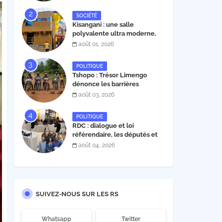
30 novembre 2026
SOCIÉTÉ
Kisangani : une salle
polyvalente ultra moderne,
construite par l'entrepreneur
août 01, 2026
Fabrice Tambwe, inaugurée
dans la commune de Kabondo
POLITIQUE
Tshopo : Trésor Limengo
dénonce les barrières
illégales à Isangi, appelle la
août 03, 2026
population à ne plus payer les
taxes illégales et interpelle
POLITIQUE
les autorités
RDC : dialogue et loi
référendaire, les députés et
sénateurs de l’UDPS et sa
août 04, 2026
mosaïque fixent leur position
dans une déclaration lue par
Patrick Matata
SUIVEZ-NOUS SUR LES RS
Whatsapp
Twitter