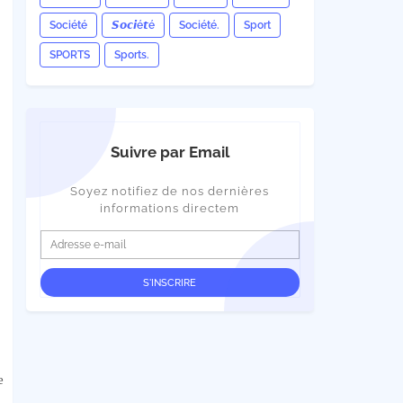
Société
𝙎𝙤𝙘𝙞é𝙩é
Société.
Sport
SPORTS
Sports.
Suivre par Email
Soyez notifiez de nos dernières
informations directem
e