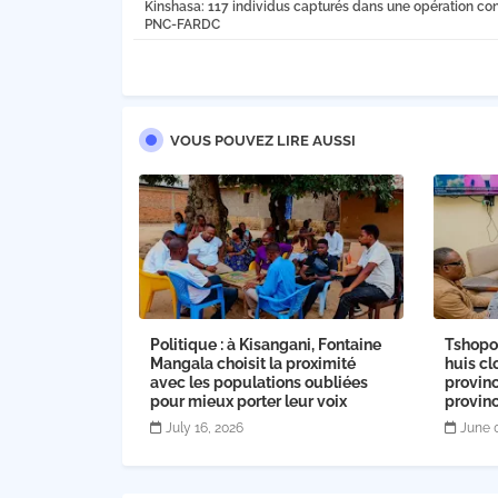
Kinshasa: 117 individus capturés dans une opération con
PNC-FARDC
VOUS POUVEZ LIRE AUSSI
Politique : à Kisangani, Fontaine
Tshopo 
Mangala choisit la proximité
huis cl
avec les populations oubliées
provinc
pour mieux porter leur voix
provinc
July 16, 2026
June 