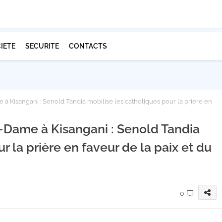
IETE
SECURITE
CONTACTS
à Kisangani : Senold Tandia mobilise les catholiques pour la prière en
e-Dame à Kisangani : Senold Tandia
r la prière en faveur de la paix et du
0