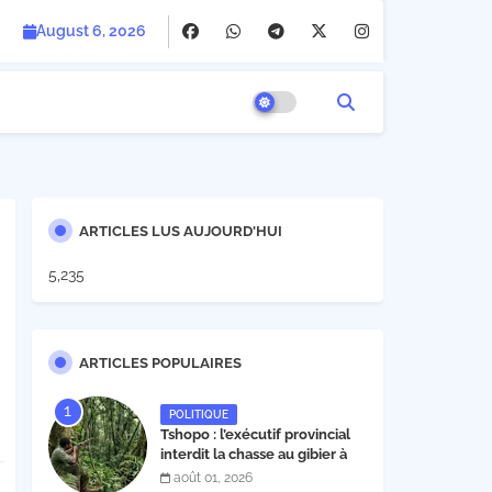
August 6, 2026
ARTICLES LUS AUJOURD'HUI
5,235
ARTICLES POPULAIRES
POLITIQUE
Tshopo : l’exécutif provincial
interdit la chasse au gibier à
poil et à plume du 1er août au
août 01, 2026