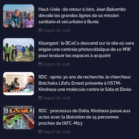
Haut-Uele : de retour à Isiro, Jean Bakomito
dévoile les grandes lignes de sa mission
sanitaire et sécuritaire à Bunia
August 08, 2026
Kisangani : le BCeCo descend sur le site où sera
érigée une centrale photovoltaïque de 10 MW
pour évaluer les espaces à acquérir
August 08, 2026
RDC : après 30 ans de recherche, le chercheur
Botchaka Lifafu Ernest présente à l’ISTM-
Kinshasa une molécule contre le Sida et Ebola
August 08, 2026
RDC : processus de Doha, Kinshasa passe aux
actes avec la libération de 15 personnes
proches de l’AFC-M23
August 08, 2026