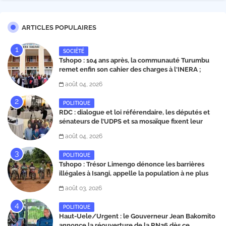
ARTICLES POPULAIRES
SOCIÉTÉ
Tshopo : 104 ans après, la communauté Turumbu
remet enfin son cahier des charges à l'INERA ;
découvrez les projets structurants proposés
août 04, 2026
POLITIQUE
RDC : dialogue et loi référendaire, les députés et
sénateurs de l’UDPS et sa mosaïque fixent leur
position dans une déclaration lue par Patrick
août 04, 2026
Matata
POLITIQUE
Tshopo : Trésor Limengo dénonce les barrières
illégales à Isangi, appelle la population à ne plus
payer les taxes illégales et interpelle les autorités
août 03, 2026
POLITIQUE
Haut-Uele/Urgent : le Gouverneur Jean Bakomito
annonce la réouverture de la RN26 dès ce