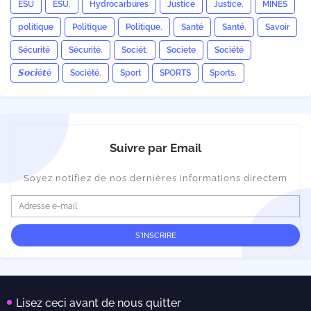
ESU
ESU.
Hydrocarbures
Justice
Justice.
MINES
politique
Politique
Politique.
Santé
Santé.
Savoir
Sécurité
Sécurité.
Sociét.
Societe
Société
𝙎𝙤𝙘𝙞é𝙩é
Société.
Sport
SPORTS
Sports.
Suivre par Email
Soyez notifiez de nos dernières informations directem
Lisez ceci avant de nous quitter