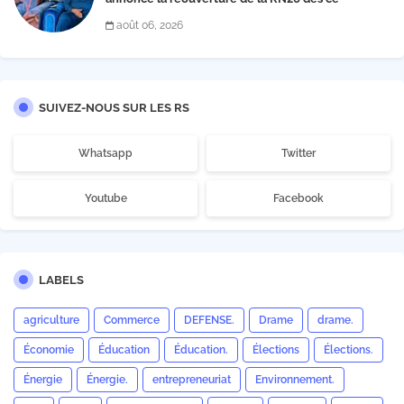
vendredi 7 août à 13 heures
août 06, 2026
SUIVEZ-NOUS SUR LES RS
Whatsapp
Twitter
Youtube
Facebook
LABELS
agriculture
Commerce
DEFENSE.
Drame
drame.
Économie
Éducation
Éducation.
Élections
Élections.
Énergie
Énergie.
entrepreneuriat
Environnement.