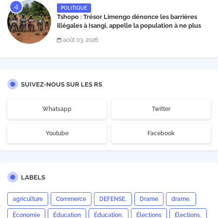
POLITIQUE
Tshopo : Trésor Limengo dénonce les barrières
illégales à Isangi, appelle la population à ne plus
payer les taxes illégales et interpelle les autorités
août 03, 2026
SUIVEZ-NOUS SUR LES RS
Whatsapp
Twitter
Youtube
Facebook
LABELS
agriculture
Commerce
DEFENSE.
Drame
drame.
Économie
Éducation
Éducation.
Élections
Élections.