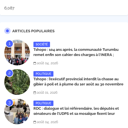
6,087
ARTICLES POPULAIRES
SOCIÉTÉ
Tshopo : 104 ans après, la communauté Turumbu
remet enfin son cahier des charges à l'INERA ;
découvrez les projets structurants proposés
août 04, 2026
POLITIQUE
Tshopo : l’exécutif provincial interdit la chasse au
gibier à poil et à plume du 1er août au 30 novembre
2026
août 01, 2026
POLITIQUE
RDC : dialogue et loi référendaire, les députés et
sénateurs de l’UDPS et sa mosaïque fixent leur
position dans une déclaration lue par Patrick
août 04, 2026
Matata