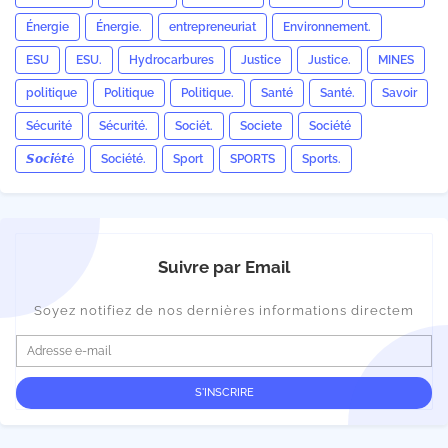
Énergie
Énergie.
entrepreneuriat
Environnement.
ESU
ESU.
Hydrocarbures
Justice
Justice.
MINES
politique
Politique
Politique.
Santé
Santé.
Savoir
Sécurité
Sécurité.
Sociét.
Societe
Société
𝙎𝙤𝙘𝙞é𝙩é
Société.
Sport
SPORTS
Sports.
Suivre par Email
Soyez notifiez de nos dernières informations directem