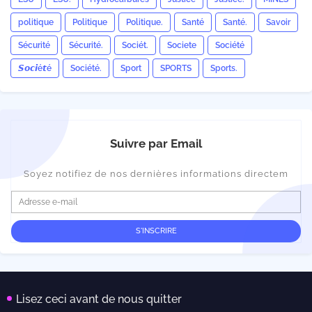
politique
Politique
Politique.
Santé
Santé.
Savoir
Sécurité
Sécurité.
Sociét.
Societe
Société
𝙎𝙤𝙘𝙞é𝙩é
Société.
Sport
SPORTS
Sports.
Suivre par Email
Soyez notifiez de nos dernières informations directem
Lisez ceci avant de nous quitter