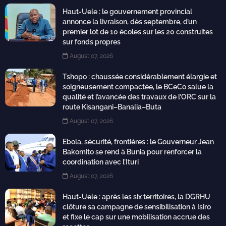
Haut-Uele : le gouvernement provincial
annonce la livraison, dès septembre, d’un
premier lot de 10 écoles sur les 20 construites
sur fonds propres
August 07, 2026
Tshopo : chaussée considérablement élargie et
soigneusement compactée, le BCeCo salue la
qualité et l’avancée des travaux de l’ORC sur la
route Kisangani–Banalia–Buta
August 07, 2026
Ebola, sécurité, frontières : le Gouverneur Jean
Bakomito se rend à Bunia pour renforcer la
coordination avec l’Ituri
August 07, 2026
Haut-Uele : après les six territoires, la DGRHU
clôture sa campagne de sensibilisation à Isiro
et fixe le cap sur une mobilisation accrue des