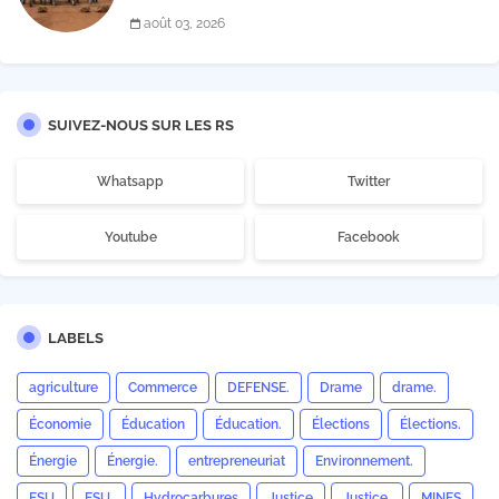
payer les taxes illégales et interpelle les autorités
août 03, 2026
SUIVEZ-NOUS SUR LES RS
Whatsapp
Twitter
Youtube
Facebook
LABELS
agriculture
Commerce
DEFENSE.
Drame
drame.
Économie
Éducation
Éducation.
Élections
Élections.
Énergie
Énergie.
entrepreneuriat
Environnement.
ESU
ESU.
Hydrocarbures
Justice
Justice.
MINES