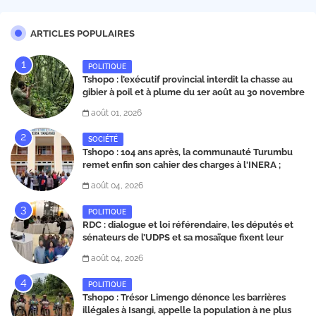
ARTICLES POPULAIRES
POLITIQUE
Tshopo : l’exécutif provincial interdit la chasse au
gibier à poil et à plume du 1er août au 30 novembre
2026
août 01, 2026
SOCIÉTÉ
Tshopo : 104 ans après, la communauté Turumbu
remet enfin son cahier des charges à l'INERA ;
découvrez les projets structurants proposés
août 04, 2026
POLITIQUE
RDC : dialogue et loi référendaire, les députés et
sénateurs de l’UDPS et sa mosaïque fixent leur
position dans une déclaration lue par Patrick
août 04, 2026
Matata
POLITIQUE
Tshopo : Trésor Limengo dénonce les barrières
illégales à Isangi, appelle la population à ne plus