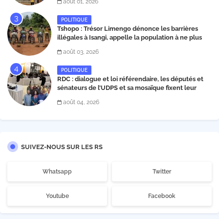
août 01, 2026
POLITIQUE
Tshopo : Trésor Limengo dénonce les barrières
illégales à Isangi, appelle la population à ne plus
payer les taxes illégales et interpelle les autorités
août 03, 2026
POLITIQUE
RDC : dialogue et loi référendaire, les députés et
sénateurs de l’UDPS et sa mosaïque fixent leur
position dans une déclaration lue par Patrick
août 04, 2026
Matata
SUIVEZ-NOUS SUR LES RS
Whatsapp
Twitter
Youtube
Facebook