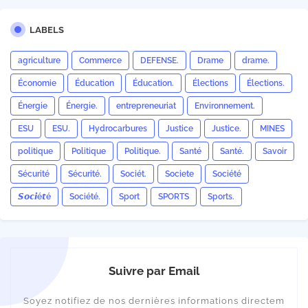
LABELS
agriculture
Commerce
DEFENSE.
Drame
drame.
Économie
Éducation
Éducation.
Élections
Élections.
Énergie
Énergie.
entrepreneuriat
Environnement.
ESU
ESU.
Hydrocarbures
Justice
Justice.
MINES
politique
Politique
Politique.
Santé
Santé.
Savoir
Sécurité
Sécurité.
Sociét.
Societe
Société
𝙎𝙤𝙘𝙞é𝙩é
Société.
Sport
SPORTS
Sports.
Suivre par Email
Soyez notifiez de nos dernières informations directem