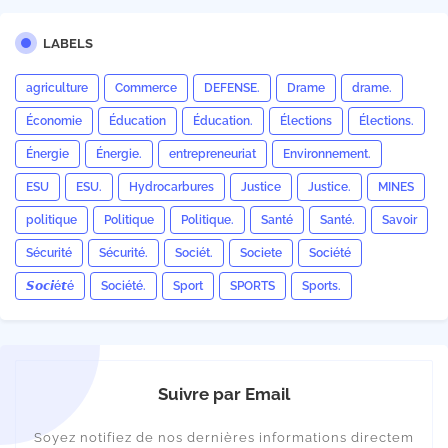
LABELS
agriculture
Commerce
DEFENSE.
Drame
drame.
Économie
Éducation
Éducation.
Élections
Élections.
Énergie
Énergie.
entrepreneuriat
Environnement.
ESU
ESU.
Hydrocarbures
Justice
Justice.
MINES
politique
Politique
Politique.
Santé
Santé.
Savoir
Sécurité
Sécurité.
Sociét.
Societe
Société
𝙎𝙤𝙘𝙞é𝙩é
Société.
Sport
SPORTS
Sports.
Suivre par Email
Soyez notifiez de nos dernières informations directem