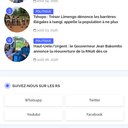
août 04, 2026
Matata
POLITIQUE
Tshopo : Trésor Limengo dénonce les barrières
illégales à Isangi, appelle la population à ne plus
payer les taxes illégales et interpelle les autorités
août 03, 2026
POLITIQUE
Haut-Uele/Urgent : le Gouverneur Jean Bakomito
annonce la réouverture de la RN26 dès ce
vendredi 7 août à 13 heures
août 06, 2026
SUIVEZ-NOUS SUR LES RS
Whatsapp
Twitter
Youtube
Facebook