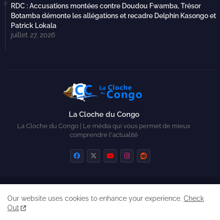
RDC : Accusations montées contre Doudou Fwamba, Trésor
Botamba démonte les allégations et recadre Delphin Kasongo et
Patrick Lokala
juillet 27, 2026
La Cloche du Congo
La Cloche du Congo | Le média qui vous permet de mieux
comprendre l'actualité
Home
Contactez-nous
Qui sommes-nous ?
Our website uses cookies to enhance your experience.
Check
Created by Zickry Casiodoro
Out