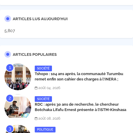
ARTICLES LUS AUJOURD'HUI
5,807
ARTICLES POPULAIRES
SOCIÉTÉ
Tshopo : 104 ans après, la communauté Turumbu
remet enfin son cahier des charges à l'INERA ;
découvrez les projets structurants proposés
août 04, 2026
SOCIÉTÉ
RDC : après 30 ans de recherche, le chercheur
Botchaka Lifafu Ernest présente à l’ISTM-Kinshasa
une molécule contre le Sida et Ebola
août 08, 2026
POLITIQUE