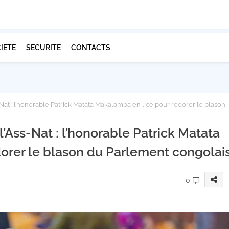
IETE
SECURITE
CONTACTS
-Nat : l’honorable Patrick Matata Makalamba en lice pour redorer le blason
l’Ass-Nat : l’honorable Patrick Matata
orer le blason du Parlement congolai
0