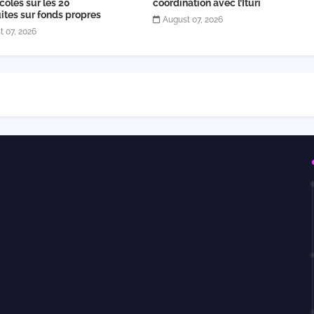
coles sur les 20
coordination avec l’Ituri
ites sur fonds propres
August 07, 2026
t 07, 2026