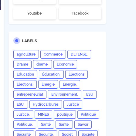
Youtube
Facebook
LABELS
agriculture
Commerce
DEFENSE.
Drame
drame.
Économie
Éducation
Éducation.
Élections
Élections.
Énergie
Énergie.
entrepreneuriat
Environnement.
ESU
ESU.
Hydrocarbures
Justice
Justice.
MINES
politique
Politique
Politique.
Santé
Santé.
Savoir
Sécurité
Sécurité.
Sociét.
Societe