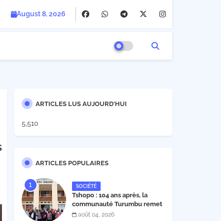
August 8, 2026
ARTICLES LUS AUJOURD'HUI
5,510
s
ARTICLES POPULAIRES
SOCIÉTÉ
Tshopo : 104 ans après, la
communauté Turumbu remet
enfin son cahier des charges à
août 04, 2026