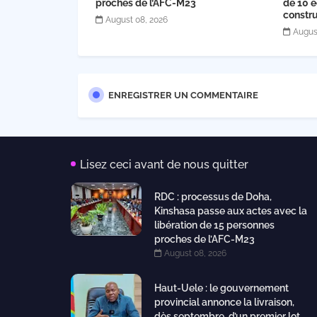
proches de l’AFC-M23
de 10 é
constru
August 08, 2026
Augus
ENREGISTRER UN COMMENTAIRE
Lisez ceci avant de nous quitter
RDC : processus de Doha,
Kinshasa passe aux actes avec la
libération de 15 personnes
proches de l’AFC-M23
August 08, 2026
Haut-Uele : le gouvernement
provincial annonce la livraison,
dès septembre, d’un premier lot