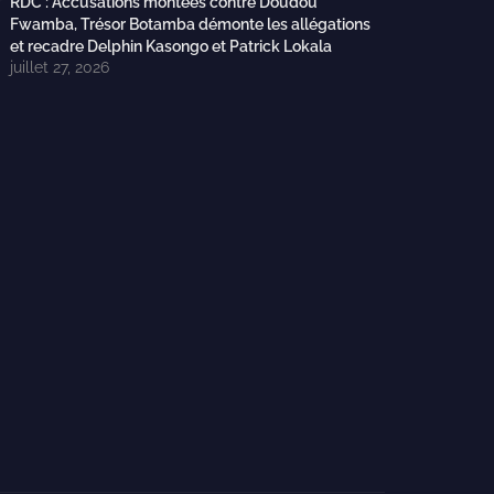
RDC : Accusations montées contre Doudou
Fwamba, Trésor Botamba démonte les allégations
et recadre Delphin Kasongo et Patrick Lokala
juillet 27, 2026