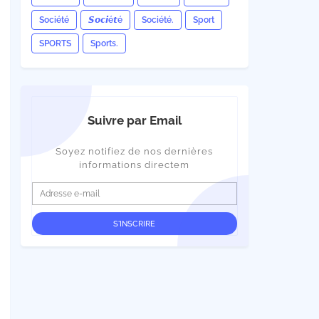
Société
𝙎𝙤𝙘𝙞é𝙩é
Société.
Sport
SPORTS
Sports.
Suivre par Email
Soyez notifiez de nos dernières
informations directem