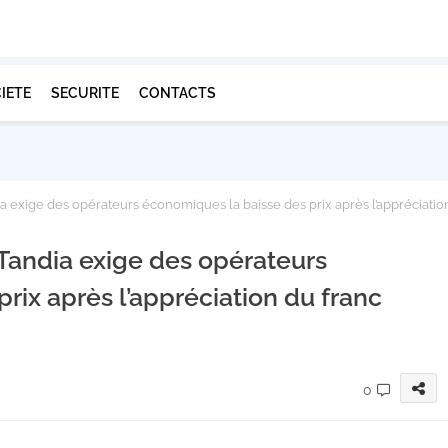
IETE
SECURITE
CONTACTS
a exige des opérateurs économiques la baisse des prix après l’appréciatio
 Tandia exige des opérateurs
rix après l’appréciation du franc
0