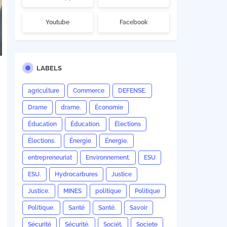
Youtube
Facebook
LABELS
agriculture
Commerce
DEFENSE.
Drame
drame.
Économie
Éducation
Éducation.
Élections
Élections.
Énergie
Énergie.
entrepreneuriat
Environnement.
ESU
ESU.
Hydrocarbures
Justice
Justice.
MINES
politique
Politique
Politique.
Santé
Santé.
Savoir
Sécurité
Sécurité.
Sociét.
Societe