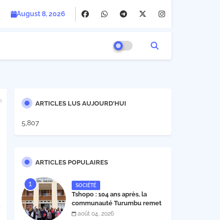
August 8, 2026
n
ARTICLES LUS AUJOURD'HUI
5,807
ARTICLES POPULAIRES
SOCIÉTÉ
Tshopo : 104 ans après, la
communauté Turumbu remet
enfin son cahier des charges à
août 04, 2026