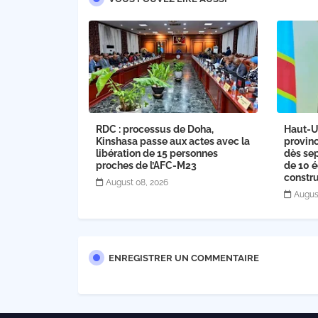
RDC : processus de Doha,
Haut-U
Kinshasa passe aux actes avec la
provinc
libération de 15 personnes
dès sep
proches de l’AFC-M23
de 10 é
constru
August 08, 2026
Augus
ENREGISTRER UN COMMENTAIRE