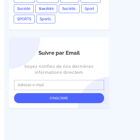
Société
𝙎𝙤𝙘𝙞é𝙩é
Société.
Sport
SPORTS
Sports.
Suivre par Email
Soyez notifiez de nos dernières
informations directem
.