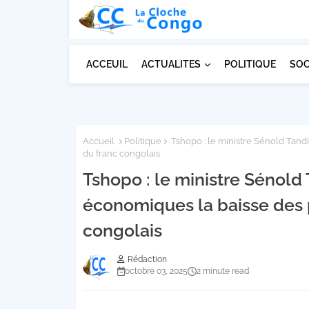
ACCEUIL
ACTUALITES
POLITIQUE
SOC
Accueil
Politique
Tshopo : le ministre Sénold Tandi
du franc congolais
Tshopo : le ministre Sénold
économiques la baisse des p
congolais
Rédaction
octobre 03, 2025
2 minute read