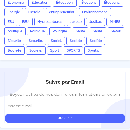
Économie
Éducation
Éducation.
Élections
Élections.
Énergie
Énergie.
entrepreneuriat
Environnement.
ESU
ESU.
Hydrocarbures
Justice
Justice.
MINES
politique
Politique
Politique.
Santé
Santé.
Savoir
Sécurité
Sécurité.
Sociét.
Societe
Société
𝙎𝙤𝙘𝙞é𝙩é
Société.
Sport
SPORTS
Sports.
Suivre par Email
Soyez notifiez de nos dernières informations directem