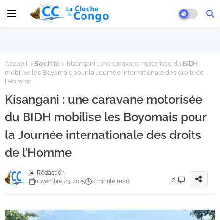
Accueil
𝙎𝙤𝙘𝙞é𝙩é
Kisangani : une caravane motorisée du BIDH
mobilise les Boyomais pour la Journée internationale des droits de
l’Homme
Kisangani : une caravane motorisée
du BIDH mobilise les Boyomais pour
la Journée internationale des droits
de l’Homme
Rédaction
0
novembre 23, 2025
2 minute read