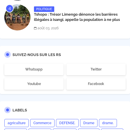
Matata
POLITIQUE
Tshopo : Trésor Limengo dénonce les barrières
illégales à Isangi, appelle la population à ne plus
payer les taxes illégales et interpelle les autorités
août 03, 2026
SUIVEZ-NOUS SUR LES RS
Whatsapp
Twitter
Youtube
Facebook
LABELS
agriculture
Commerce
DEFENSE.
Drame
drame.