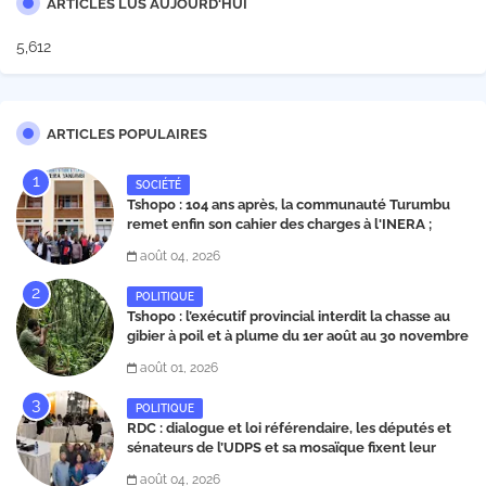
ARTICLES LUS AUJOURD'HUI
5,612
ARTICLES POPULAIRES
SOCIÉTÉ
Tshopo : 104 ans après, la communauté Turumbu
remet enfin son cahier des charges à l'INERA ;
découvrez les projets structurants proposés
août 04, 2026
POLITIQUE
Tshopo : l’exécutif provincial interdit la chasse au
gibier à poil et à plume du 1er août au 30 novembre
2026
août 01, 2026
POLITIQUE
RDC : dialogue et loi référendaire, les députés et
sénateurs de l’UDPS et sa mosaïque fixent leur
position dans une déclaration lue par Patrick
août 04, 2026