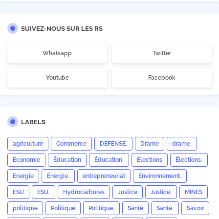
SUIVEZ-NOUS SUR LES RS
Whatsapp
Twitter
Youtube
Facebook
LABELS
agriculture
Commerce
DEFENSE.
Drame
drame.
Économie
Éducation
Éducation.
Élections
Élections.
Énergie
Énergie.
entrepreneuriat
Environnement.
ESU
ESU.
Hydrocarbures
Justice
Justice.
MINES
politique
Politique
Politique.
Santé
Santé.
Savoir