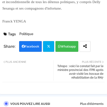
et inconditionnelle de tous les détenus politiques, y compris Delly
Sesanga et ses compagnons d'infortune.
Franck YENGA
Politique
Tags
Facebook
Whatsapp
Twi
PLUS ANCIENNE
PLUS RÉCENTE
Kisangani/Pénurie d'eau : un puit
Tshopo : voici le constat fait par le
tter
forage ouvert par le député Joseph
ministre provincial des ITPR après
Yule aux habitants de Zini
avoir visité les travaux de
réhabilitation de la RN7
VOUS POUVEZ LIRE AUSSI
Plus d'éléments