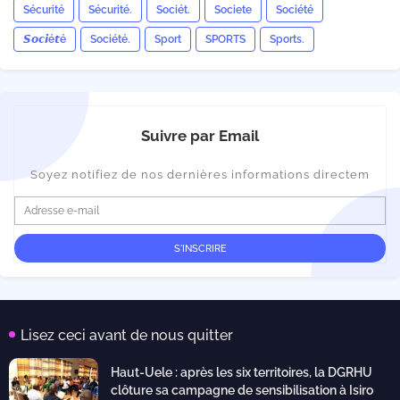
Sécurité
Sécurité.
Sociét.
Societe
Société
𝙎𝙤𝙘𝙞é𝙩é
Société.
Sport
SPORTS
Sports.
Suivre par Email
Soyez notifiez de nos dernières informations directem
Lisez ceci avant de nous quitter
Haut-Uele : après les six territoires, la DGRHU
clôture sa campagne de sensibilisation à Isiro