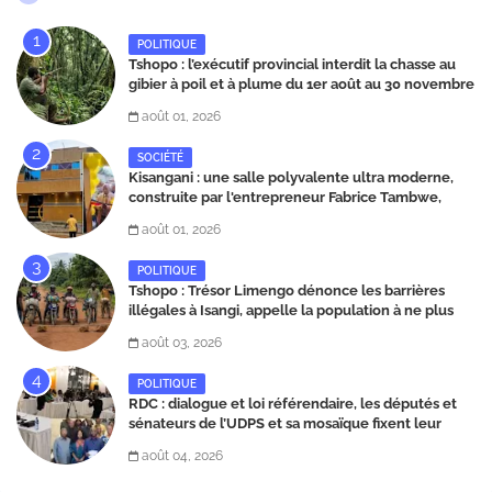
POLITIQUE
Tshopo : l’exécutif provincial interdit la chasse au
gibier à poil et à plume du 1er août au 30 novembre
2026
août 01, 2026
SOCIÉTÉ
Kisangani : une salle polyvalente ultra moderne,
construite par l'entrepreneur Fabrice Tambwe,
inaugurée dans la commune de Kabondo
août 01, 2026
POLITIQUE
Tshopo : Trésor Limengo dénonce les barrières
illégales à Isangi, appelle la population à ne plus
payer les taxes illégales et interpelle les autorités
août 03, 2026
POLITIQUE
RDC : dialogue et loi référendaire, les députés et
sénateurs de l’UDPS et sa mosaïque fixent leur
position dans une déclaration lue par Patrick
août 04, 2026
Matata