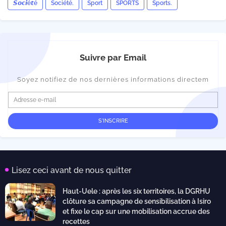
𝙎𝙤𝙘𝙞é𝙩é
Société.
Sport
SPORTS
Sports.
Suivre par Email
Soyez notifiez de nos dernières informations directem
Lisez ceci avant de nous quitter
Haut-Uele : après les six territoires, la DGRHU
clôture sa campagne de sensibilisation à Isiro
et fixe le cap sur une mobilisation accrue des
recettes