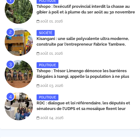
POLITIQUE
Tshopo : l’exécutif provincial interdit la chasse au
gibier à poil et à plume du 1er août au 30 novembre
2026
août 01, 2026
SOCIÉTÉ
Kisangani : une salle polyvalente ultra moderne,
construite par l'entrepreneur Fabrice Tambwe,
inaugurée dans la commune de Kabondo
août 01, 2026
POLITIQUE
Tshopo : Trésor Limengo dénonce les barrières
illégales à Isangi, appelle la population à ne plus
payer les taxes illégales et interpelle les autorités
août 03, 2026
POLITIQUE
RDC : dialogue et loi référendaire, les députés et
sénateurs de l’UDPS et sa mosaïque fixent leur
position dans une déclaration lue par Patrick
août 04, 2026
Matata