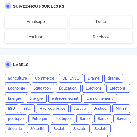
SUIVEZ-NOUS SUR LES RS
Whatsapp
Twitter
Youtube
Facebook
LABELS
agriculture
Commerce
DEFENSE.
Drame
drame.
Économie
Éducation
Éducation.
Élections
Élections.
Énergie
Énergie.
entrepreneuriat
Environnement.
ESU
ESU.
Hydrocarbures
Justice
Justice.
MINES
politique
Politique
Politique.
Santé
Santé.
Savoir
Sécurité
Sécurité.
Sociét.
Societe
Société