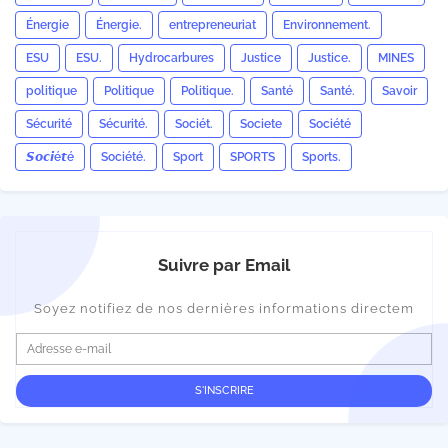
Énergie
Énergie.
entrepreneuriat
Environnement.
ESU
ESU.
Hydrocarbures
Justice
Justice.
MINES
politique
Politique
Politique.
Santé
Santé.
Savoir
Sécurité
Sécurité.
Sociét.
Societe
Société
𝙎𝙤𝙘𝙞é𝙩é
Société.
Sport
SPORTS
Sports.
Suivre par Email
Soyez notifiez de nos dernières informations directem