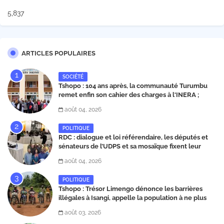
5,837
ARTICLES POPULAIRES
SOCIÉTÉ
Tshopo : 104 ans après, la communauté Turumbu
remet enfin son cahier des charges à l'INERA ;
découvrez les projets structurants proposés
août 04, 2026
POLITIQUE
RDC : dialogue et loi référendaire, les députés et
sénateurs de l’UDPS et sa mosaïque fixent leur
position dans une déclaration lue par Patrick
août 04, 2026
Matata
POLITIQUE
Tshopo : Trésor Limengo dénonce les barrières
illégales à Isangi, appelle la population à ne plus
payer les taxes illégales et interpelle les autorités
août 03, 2026