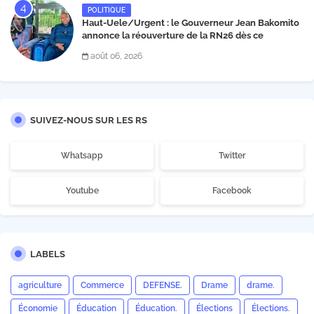
POLITIQUE
Haut-Uele/Urgent : le Gouverneur Jean Bakomito
annonce la réouverture de la RN26 dès ce
vendredi 7 août à 13 heures
août 06, 2026
SUIVEZ-NOUS SUR LES RS
Whatsapp
Twitter
Youtube
Facebook
LABELS
agriculture
Commerce
DEFENSE.
Drame
drame.
Économie
Éducation
Éducation.
Élections
Élections.