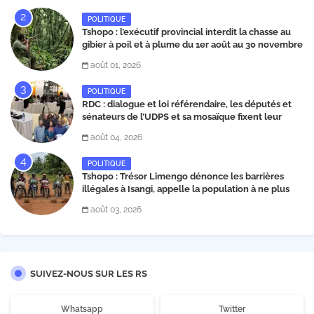
POLITIQUE
Tshopo : l’exécutif provincial interdit la chasse au
gibier à poil et à plume du 1er août au 30 novembre
2026
août 01, 2026
POLITIQUE
RDC : dialogue et loi référendaire, les députés et
sénateurs de l’UDPS et sa mosaïque fixent leur
position dans une déclaration lue par Patrick
août 04, 2026
Matata
POLITIQUE
Tshopo : Trésor Limengo dénonce les barrières
illégales à Isangi, appelle la population à ne plus
payer les taxes illégales et interpelle les autorités
août 03, 2026
SUIVEZ-NOUS SUR LES RS
Whatsapp
Twitter