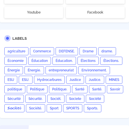
Youtube
Facebook
LABELS
agriculture
Commerce
DEFENSE.
Drame
drame.
Économie
Éducation
Éducation.
Élections
Élections.
Énergie
Énergie.
entrepreneuriat
Environnement.
ESU
ESU.
Hydrocarbures
Justice
Justice.
MINES
politique
Politique
Politique.
Santé
Santé.
Savoir
Sécurité
Sécurité.
Sociét.
Societe
Société
𝙎𝙤𝙘𝙞é𝙩é
Société.
Sport
SPORTS
Sports.