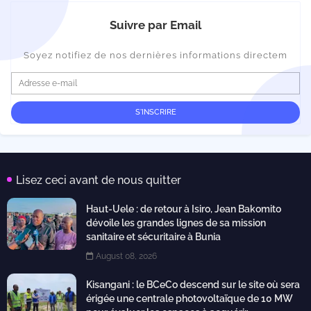
Suivre par Email
Soyez notifiez de nos dernières informations directem
Lisez ceci avant de nous quitter
Haut-Uele : de retour à Isiro, Jean Bakomito
dévoile les grandes lignes de sa mission
sanitaire et sécuritaire à Bunia
August 08, 2026
Kisangani : le BCeCo descend sur le site où sera
érigée une centrale photovoltaïque de 10 MW