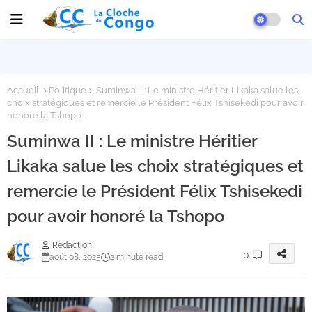
Accueil
Politique
Suminwa II : Le ministre Héritier Likaka salue les
choix stratégiques et remercie le Président Félix Tshisekedi pour avoir
honoré la Tshopo
Suminwa II : Le ministre Héritier
Likaka salue les choix stratégiques et
remercie le Président Félix Tshisekedi
pour avoir honoré la Tshopo
Rédaction
0
août 08, 2025
2 minute read