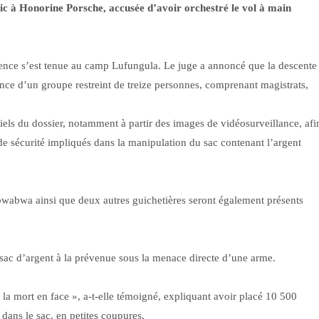
lic à Honorine Porsche, accusée d’avoir orchestré le vol à main
ience s’est tenue au camp Lufungula. Le juge a annoncé que la descente
ence d’un groupe restreint de treize personnes, comprenant magistrats,
ériels du dossier, notamment à partir des images de vidéosurveillance, afi
 de sécurité impliqués dans la manipulation du sac contenant l’argent
bwabwa ainsi que deux autres guichetières seront également présents
e sac d’argent à la prévenue sous la menace directe d’une arme.
u la mort en face », a-t-elle témoigné, expliquant avoir placé 10 500
 dans le sac, en petites coupures.