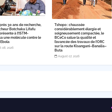
près 30 ans de recherche,
Tshopo : chaussée
cheur Botchaka Lifafu
considérablement élargie et
présente à l’ISTM-
soigneusement compactée, le
sa une molécule contre le
BCeCo salue la qualité et
 Ebola
l’avancée des travaux de l’ORC
sur la route Kisangani–Banalia–
t 08, 2026
Buta
August 07, 2026