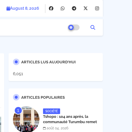
August 8, 2026
ARTICLES LUS AUJOURD'HUI
6,051
ARTICLES POPULAIRES
SOCIÉTÉ
Tshopo : 104 ans après, la
communauté Turumbu remet
enfin son cahier des charges à
août 04, 2026