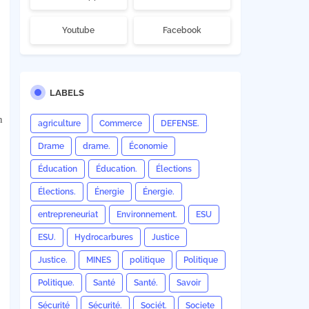
Youtube
Facebook
LABELS
n
agriculture
Commerce
DEFENSE.
Drame
drame.
Économie
Éducation
Éducation.
Élections
Élections.
Énergie
Énergie.
entrepreneuriat
Environnement.
ESU
ESU.
Hydrocarbures
Justice
Justice.
MINES
politique
Politique
Politique.
Santé
Santé.
Savoir
Sécurité
Sécurité.
Sociét.
Societe