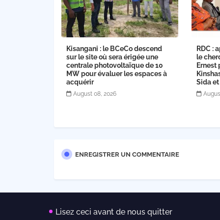
Kisangani : le BCeCo descend
RDC : a
sur le site où sera érigée une
le cher
centrale photovoltaïque de 10
Ernest 
MW pour évaluer les espaces à
Kinsha
acquérir
Sida et
August 08, 2026
Augus
ENREGISTRER UN COMMENTAIRE
Lisez ceci avant de nous quitter