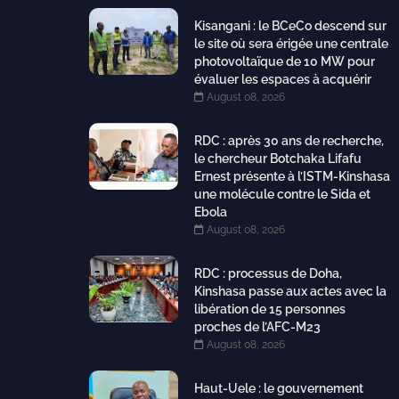
Kisangani : le BCeCo descend sur
le site où sera érigée une centrale
photovoltaïque de 10 MW pour
évaluer les espaces à acquérir
August 08, 2026
RDC : après 30 ans de recherche,
le chercheur Botchaka Lifafu
Ernest présente à l’ISTM-Kinshasa
une molécule contre le Sida et
Ebola
August 08, 2026
RDC : processus de Doha,
Kinshasa passe aux actes avec la
libération de 15 personnes
proches de l’AFC-M23
August 08, 2026
Haut-Uele : le gouvernement