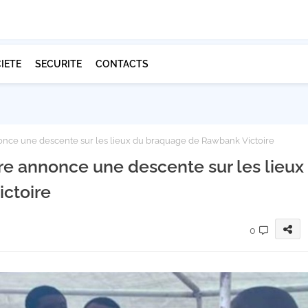
IETE
SECURITE
CONTACTS
nnonce une descente sur les lieux du braquage de Rawbank Victoire
aire annonce une descente sur les lieux
ctoire
0