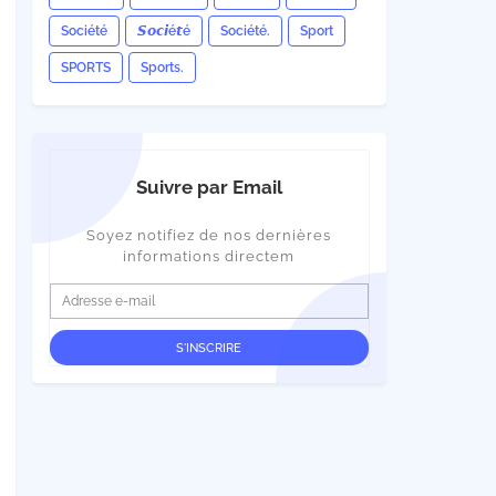
Société
𝙎𝙤𝙘𝙞é𝙩é
Société.
Sport
SPORTS
Sports.
Suivre par Email
Soyez notifiez de nos dernières
informations directem